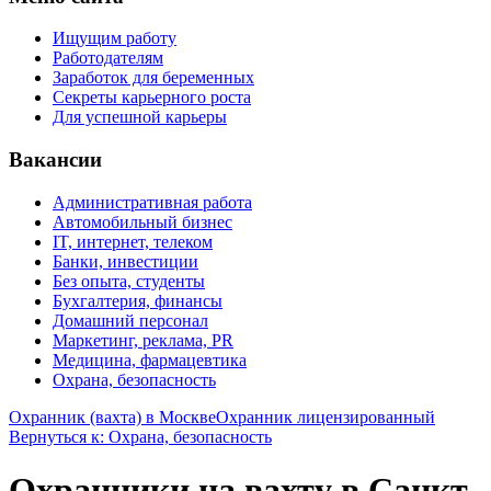
Ищущим работу
Работодателям
Заработок для беременных
Секреты карьерного роста
Для успешной карьеры
Вакансии
Административная работа
Автомобильный бизнес
IT, интернет, телеком
Банки, инвестиции
Без опыта, студенты
Бухгалтерия, финансы
Домашний персонал
Маркетинг, реклама, PR
Медицина, фармацевтика
Охрана, безопасность
Охранник (вахта) в Москве
Охранник лицензированный
Вернуться к: Охрана, безопасность
Охранники на вахту в Санкт-