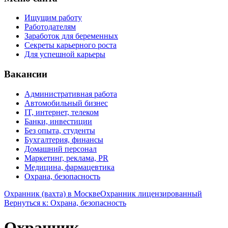
Ищущим работу
Работодателям
Заработок для беременных
Секреты карьерного роста
Для успешной карьеры
Вакансии
Административная работа
Автомобильный бизнес
IT, интернет, телеком
Банки, инвестиции
Без опыта, студенты
Бухгалтерия, финансы
Домашний персонал
Маркетинг, реклама, PR
Медицина, фармацевтика
Охрана, безопасность
Охранник (вахта) в Москве
Охранник лицензированный
Вернуться к: Охрана, безопасность
Охранник