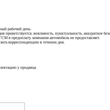
лный рабочий день.
одов приветствуется. вежливость. пунктуальность. аккуратное бе
ГСМ в предоплату. компания автомобиль не предоставляет.
озить корреспонденцию в течении дня.
плектацию у продавца