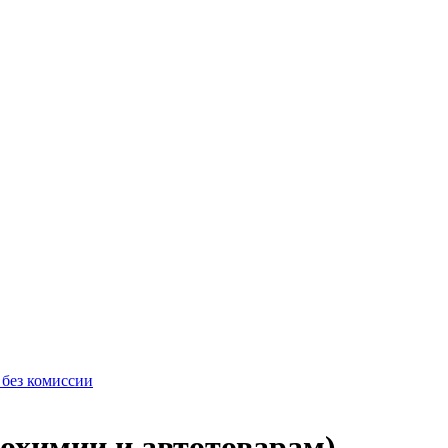
 без комиссии
тохимии и автотоварам)