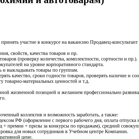
 принять участие в конкурсе на вакансию Продавец-консульта
ия, свойств, качества товаров и пр.
варов (проверку количества, комплектности, сортности и пр.).
купателей на уровне корпоративного стандарта.
ь и выкладывать товары по группам.
рять качество, сроки годности товаров, проверять наличие и со
у товарно-материальных ценностей и т.д.
ной жизненной позицией и желанием профессионально развивать
го.
оченный коллектив и возможность заработать, а также:
сом РФ (оформление с первого рабочего дня, оплата отпуска и 
д + премии + призы за конкурсы по продажам), средний совокупн
жировка для новых сотрудников в Учебном центре Компании.
ративной цене.