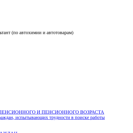
тант (по автохимии и автотоварам)
ПЕНСИОННОГО И ПЕНСИОННОГО ВОЗРАСТА
раждан, испытывающих трудности в поиске работы