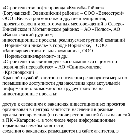
«Строительство нефтепровода «Куюмба-Тайшет»
(Богучанский, Эвенкийский районы) – ООО «Велесстрой»,
ООО «Велесстроймонтаж» и другие предприятия;
проекты освоения золоторудных месторождений в Северо-
Енисейском и Мотыгинском районах – АО «Полюс», АО
«Васильевский рудник»;
инвестиционные проекты, реализуемые группой компаний
«Норильский никель» в городе Норильске, – ООО
«Заполярная строительная компания», ООО
«Норильскникельремонт» и др.;
«Строительство свиноводческого комплекса с цехом по
первичной переработке» – АО «Свинокомплекс
«Красноярский».
Краевой службой занятости населения реализуются меры по
повышению доступности для населения края актуальной
информации о возможностях трудоустройства на
инвестиционные проекты:
доступ к сведениям о вакансиях инвестиционных проектов
организован в центрах занятости населения в режиме
«реального времени» (на основе региональной базы вакансий
в ПК «Катарсис»), в том числе через информационные
терминалы службы занятости;
сведения о вакансиях размещаются на сайте агентства, в