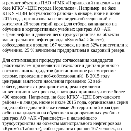
и ремонт объектов ПАО «ГМК «Норильский никель» – на
базе КГКУ «ЦЗН города Норильска». Например, на базе
КГКУ «ЦЗН Богучанского района» в январе, июне и июле
2015 года, организована серия видео-собеседований с
жителями 26 территорий края (для отбора кандидатов на
обучение в корпоративных учебных центрах АО «АК
«Транснефть» и дальнейшего трудоустройства на объекты
магистрального нефтепровода «Куюмба-Тайшет»),
собеседования прошли 167 человек, из них 32% приступили к
обучению, 25 % зачислены предприятием в кадровый резерв.
Для оптимизации процедуры согласования кандидатов
работодателем применяются технологии дистанционного
согласования кандидатов (дистанционное рассмотрение
резюме, проведение веб-собеседований). В 2015 году
центрами занятости населения проведено 52 веб-
собеседования с предприятиями, реализующими
инвестиционные проекты, в которых приняли участие более
400 человек. Например, на базе КГКУ «ЦЗН Богучанского
района» в январе, июне и июле 2015 года, организована серия
видео-собеседований с жителями 26 территорий края (для
отбора кандидатов на обучение в корпоративных учебных
центрах АО «АК «Транснефть» и дальнейшего
трудоустройства на объекты магистрального нефтепровода
«Куюмба-Тайшет»), собеседования прошли 167 человек, из