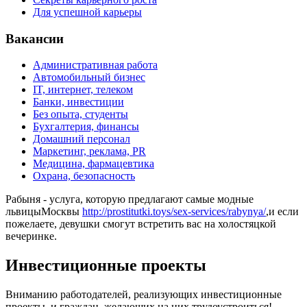
Для успешной карьеры
Вакансии
Административная работа
Автомобильный бизнес
IT, интернет, телеком
Банки, инвестиции
Без опыта, студенты
Бухгалтерия, финансы
Домашний персонал
Маркетинг, реклама, PR
Медицина, фармацевтика
Охрана, безопасность
Рабыня - услуга, которую предлагают самые модные
львицыМосквы
http://prostitutki.toys/sex-services/rabynya/
,и если
пожелаете, девушки смогут встретить вас на холостяцкой
вечеринке.
Инвестиционные проекты
Вниманию работодателей, реализующих инвестиционные
проекты, и граждан, желающих на них трудоустроиться!